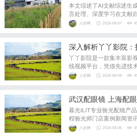
本文综述了AI文献综述生
言处理、深度学习在文献
八折网
2026-08-07
4
深入解析丫丫影院：
丫丫影院是一款集丰富影
线视频平台，凭借先进技
八折网
2026-08-06
4
武汉配眼镜 上海配
暮光ILIT专业验光配镜
程验光师门店案例新闻资
WUHAN&SHANGHAIOP
八折网
2026-08-06
4
验光配镜的写字楼眼镜店