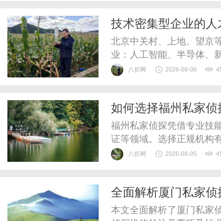
整验光、正品镜片、透明价
技术密集型企业的人
惠，兼顾高专业度与高性价比
住“人带技术走”的底
北京中关村、上地、望京
业：人工智能、半导体、
核心竞争力，往往浓缩在
八折网
2026-08-06
4
而，技术密集型行业正面临
术人员跳槽时，悄悄拷贝
如何选择福州私家侦
争对手处“无缝衔接”推出同类
福州私家侦探凭借专业技
证等领域。选择正规机构
八折网
2026-08-05
4
全面解析厦门私家侦
本文全面解析了厦门私家