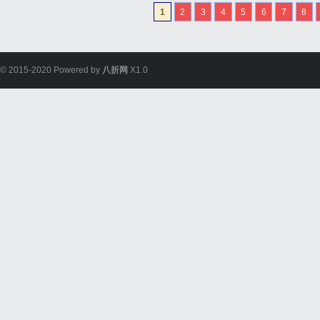
么，究竟哪些品牌的3D激
1
2
3
4
5
6
7
8
点、行业推荐品牌和使用技
© 2015-2020 Powered by
八折网
X1.0