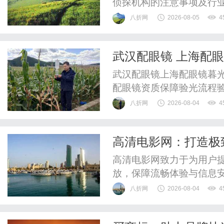
侦探机构的注意事项及行
八折网
2026-08-05
4
武汉配眼镜 上海配
武汉配眼镜上海配眼镜暮光
配眼镜资质保障验光流程
WUHAN&SHANGHAIOP
八折网
2026-08-04
4
验光配镜的写字楼眼镜店
整验光、正品镜片、透明价
高清电影网：打造极
惠，兼顾高专业度与高性价比
高清电影网致力于为用户
放，保障流畅体验与信息
八折网
2026-08-04
4