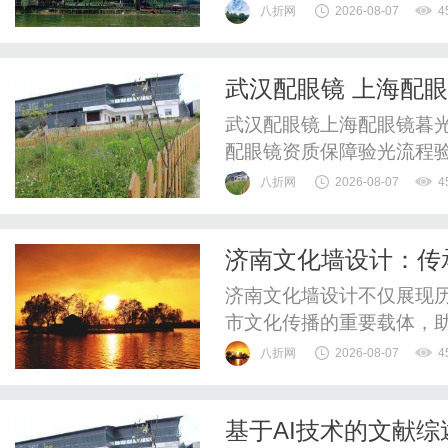
海洋生物技术领域的代表
八折网
2026-08-07
4
责任公司）旗下的AC国
正逐步揭开高端健康管理
武汉配眼镜 上海配
转化应用三个维度，深度拆
武汉配眼镜上海配眼镜暮光
配眼镜资质保障验光流程
WUHAN&SHANGHAIOP
八折网
2026-08-07
4
验光配镜的写字楼眼镜店
整验光、正品镜片、透明价
济南文化墙设计：传
惠，兼顾高专业度与高性价比
济南文化墙设计不仅展现
市文化传播的重要载体，
八折网
2026-08-07
4
基于AI技术的文献