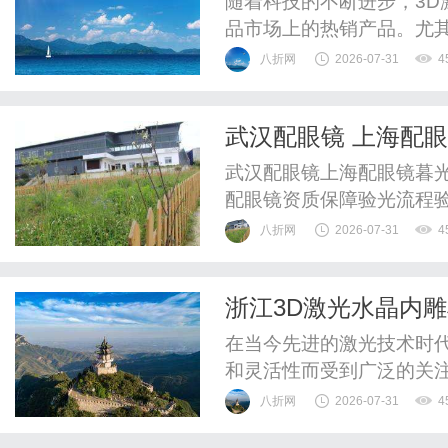
随着科技的不断进步，3
品市场上的热销产品。尤
专业生产3D激光水晶内
八折网
2026-07-31
4
浙江购买3D激光水晶内
做出决策。一、什么是3D
武汉配眼镜 上海配
高端的激光加工设备，能够
武汉配眼镜上海配眼镜暮光
配眼镜资质保障验光流程
WUHAN&SHANGHAIOP
八折网
2026-07-31
4
验光配镜的写字楼眼镜店
整验光、正品镜片、透明价
浙江3D激光水晶内
惠，兼顾高专业度与高性价比
在当今先进的激光技术时
和灵活性而受到广泛的关
来实现更高质量的个性化
八折网
2026-07-31
4
造业发达的地区，许多公