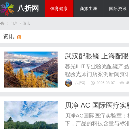
八折网
体育健康
商旅生涯
国际资讯
门户
资讯
热点新闻
资讯
首
›
›
武汉配眼镜 上海配
暮光ILIT专业验光配镜
程验光师门店案例新闻资
WUHAN&SHANGHAIOP
八折网
2026-08-07
4
验光配镜的写字楼眼镜店
整验光、正品镜片、透明价
贝净 AC 国际医疗
惠，兼顾高专业度与高性价比
页
贝净AC国际医疗实验室
下，产品的科技含量与标