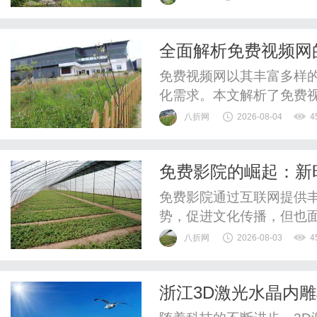
验光配镜的写字楼眼镜店
整验光、正品镜片、透明价
全面解析免费视频网
惠，兼顾高专业度与高性价比
免费视频网以其丰富多样
化需求。本文解析了免费
在数字内容领域的重要作
八折网
2026-08-04
4
免费影院的崛起：新
免费影院通过互联网提供
势，促进文化传播，但也
创新。
八折网
2026-08-03
4
浙江3D激光水晶内