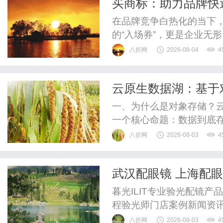
买商标：助力品牌快
在品牌竞争白热化的当下
的“入场券”，更是企业无
中的传统企业，常因商标
八折网
2026-08-04
4
题，陷入“有产品无商标”
瓶颈的关键策略——它不
云原生数据湖：基于
快速获得市场认可度。本文
构的优势与天翼云实
一、为什么是对象存储？
一个核心命题：数据到底存
容痛苦、运维复杂、成本
八折网
2026-08-03
4
游戏规则。对象存储具备
持分层存储，热数据、温数
武汉配眼镜 上海配
以上；天然兼容云架构，与
暮光ILIT专业验光配镜
程验光师门店案例新闻资
WUHAN&SHANGHAIOP
八折网
2026-08-03
4