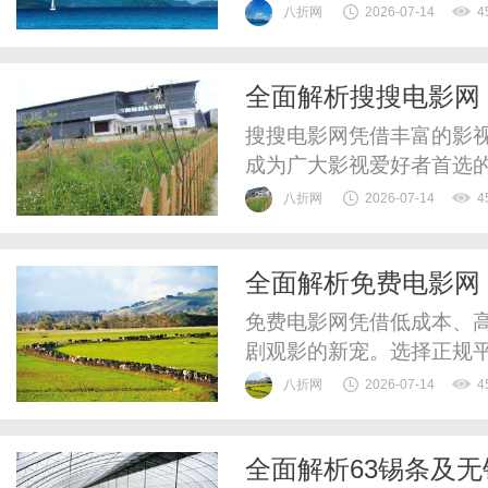
八折网
2026-07-14
4
全面解析搜搜电影网
搜搜电影网凭借丰富的影
成为广大影视爱好者首选
方式。
八折网
2026-07-14
4
全面解析免费电影网
免费电影网凭借低成本、
剧观影的新宠。选择正规
展。
八折网
2026-07-14
4
全面解析63锡条及