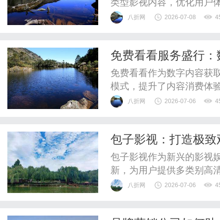
类型影视内容，优化用户
八折网
2026-07-08
4
免费看看服务盛行：
免费看看作为数字内容获
模式，提升了内容消费体
和用户体验的挑战。
八折网
2026-07-06
4
包子影视：打造极致
包子影视作为新兴的影视
新，为用户提供多类别高
爱。
八折网
2026-07-06
4