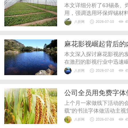
本文详细分析了63锡条、
用，强调选用环保焊锡材
八折网
2026-07-10
4
麻花影视崛起背后的
本文深入探讨麻花影视的
在激烈的影视行业中迅速
八折网
2026-07-10
4
公司全员用免费字体
京版权律师给企业主
上个月一家做线下活动的
载"的书法字体做活动主
料，结果被字体公司发律
八折网
2026-07-09
4
免费字体，怎么就用出问