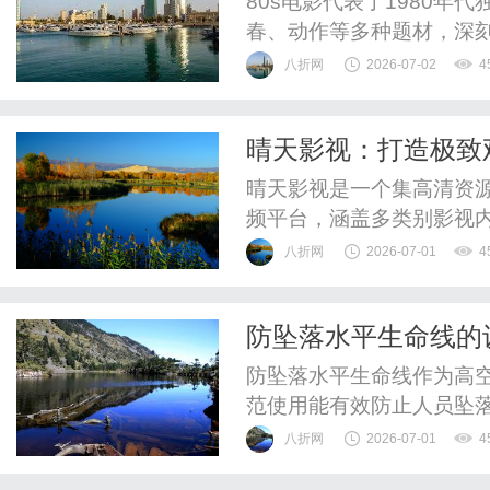
80s电影代表了1980
春、动作等多种题材，深
现象。
八折网
2026-07-02
4
晴天影视：打造极致
晴天影视是一个集高清资
频平台，涵盖多类别影视
八折网
2026-07-01
4
防坠落水平生命线的
键措施
防坠落水平生命线作为高
范使用能有效防止人员坠
八折网
2026-07-01
4