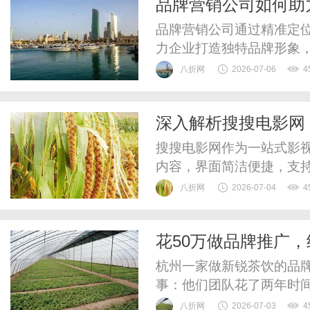
品牌营销公司如何助
品牌营销公司通过精准定
力企业打造独特品牌形象
八折网
2026-07-06
4
深入解析搜搜电影网
搜搜电影网作为一站式影
内容，界面简洁便捷，支
八折网
2026-07-04
4
花50万做品牌推广
标律师给你的品牌避
杭州一家做新锐茶饮的品
事：他们团队花了两年时
砸了五十多万做小红书和
八折网
2026-07-03
4