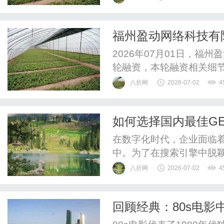
收到一封律师函——有人
求他们立即停止使用并赔
福州盈动网络科技有限
注，而是一个做食品原料的
智慧便民新零售全国
2026年07月01日，福
轮融资，本轮融资相关细
要用于自研无人零售系统
八折网
2026-07-02
4
动优客无人便利店品牌全
加快布局物联网智慧新零
如何选择国内最佳G
州盈动网络科技有限公司（
在数字化时代，企业面临
中。为了在搜索引擎中脱颖
化（生成引擎优化）服务
八折网
2026-07-02
4
市场上GEO优化公司的急
公司，成为企业主们面临的
回顾经典：80s电
性、选择优化公司的标准，以