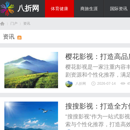
八折网
体育健康
商旅生涯
国际资讯
门户
资讯
热点新闻
资讯
首
›
›
樱花影视：打造高品
樱花影视是一家注重内容
剧资源和个性化推荐，满
受。
八折网
2026-07-14
4
搜搜影视：打造全方
页
"搜搜影视"作为一站式影
索与个性化推荐，打造高