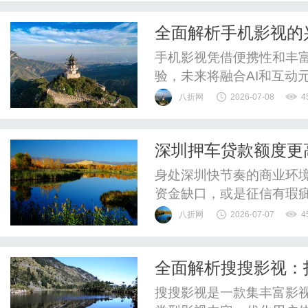
计师平时用的素材图、剪辑
全面解析手机影视的
全都没有系统梳理过，等于
手机影视凭借便携性和丰
验，未来将融合AI和互动
八折网
2026-07-08
4
深圳押车贷款额度更
身处深圳快节奏的商业环
资金缺口，或是征信有瑕
满足需求。此时深圳押车
八折网
2026-07-07
4
槛更低、额度更高、利率
程合规安全，急需用钱可联系
全面解析搜搜影视：
贷款模式最大的亮点就是极
搜搜影视是一款集丰富影