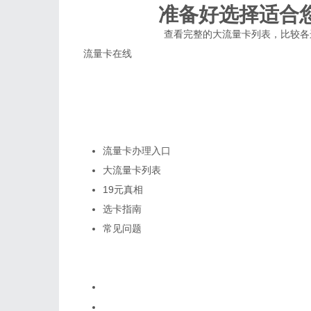
准备好选择适合
查看完整的大流量卡列表，比较各
流量卡在线
专注流量卡选购指南，只做真实推荐，不做虚假宣传。帮
19元套餐不存在
真实套餐≥29元
快速导航
流量卡办理入口
大流量卡列表
19元真相
选卡指南
常见问题
热门关键词
流量卡移动19元200g大王卡
联通19元无限流量卡