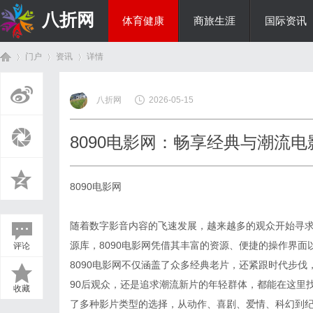
八折网
体育健康
商旅生涯
国际资讯
门户
资讯
详情
热点新闻
八折网
2026-05-15
首
›
›
›
8090电影网：畅享经典与潮流
8090电影网
随着数字影音内容的飞速发展，越来越多的观众开始寻
源库，8090电影网凭借其丰富的资源、便捷的操作界
评论
页
8090电影网不仅涵盖了众多经典老片，还紧跟时代步伐
90后观众，还是追求潮流新片的年轻群体，都能在这里找
收藏
了多种影片类型的选择，从动作、喜剧、爱情、科幻到