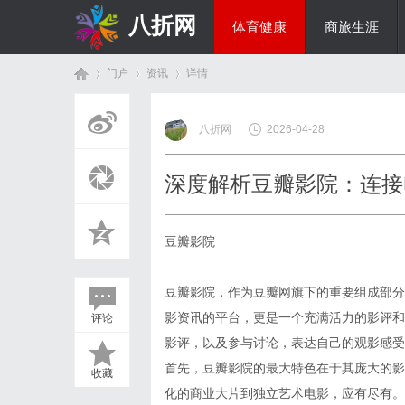
八折网
体育健康
商旅生涯
门户
资讯
详情
热点新闻
八折网
2026-04-28
首
›
›
›
深度解析豆瓣影院：连接
豆瓣影院
豆瓣影院，作为豆瓣网旗下的重要组成部分
影资讯的平台，更是一个充满活力的影评和
评论
页
影评，以及参与讨论，表达自己的观影感受
首先，豆瓣影院的最大特色在于其庞大的影
收藏
化的商业大片到独立艺术电影，应有尽有。