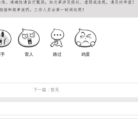
握手
雷人
路过
鸡蛋
下一篇：暂无