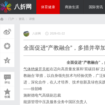
八折网
体育健康
商旅生涯
国际资讯
门户
资讯
详情
热点新闻
八折网
2026-01-22
首
›
›
›
全面促进“产教融合”，多措并举
全面促进
“产教融合”
气体绝缘开关柜
在迈向高质量发展和
‘双碳目标’
教融合’举措，以自身领先技术与经验优势，广泛
进，深化合作，在人才培养、技术创新及绿色实
评论
页
——徐韶峰
施耐德电气高级副总裁
收藏
能源管理中压及服务业务中国区负责人