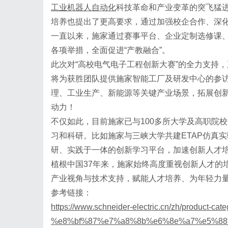
工业机器人自动化
科技革命和产业变革的突飞猛
培养也提出了更高要求，通过加强校企合作、深
一直以来，施家通过赛事平台、企业定制选修课
各项举措，全面促进
“产教融合”。
此次对
“高校电气电子工程创新大赛”的全力支持，
将为获胜团队提供施家智能工厂及研发中心的参访
理、工业生产、新能源等关键产业场景，拓展创
动力！
不仅如此，目前施家已与
100多所大学及高职院
习和科研。比如施家与三峡大学共建ETAP仿真
研、实践于一体的创新学习平台，加速创新人才
植根中国
37年来，施家始终高度重视创新人才的
产业视角与技术支持，赋能人才培养、为年轻力
参考链接：
https://www.schneider-electric.cn/zh/product-cat
%e8%bf%87%e7%a8%8b%e6%8e%a7%e5%88