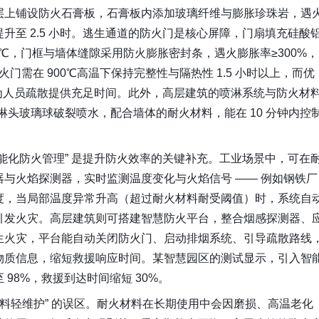
层上铺设防火石膏板，石膏板内添加玻璃纤维与膨胀珍珠岩，遇
升至 2.5 小时。逃生通道的防火门是核心屏障，门扇填充硅酸
0℃，门框与墙体缝隙采用防火膨胀密封条，遇火膨胀率≥300%，
门需在 900℃高温下保持完整性与隔热性 1.5 小时以上，而优
时，为人员疏散提供充足时间。此外，高层建筑的喷淋系统与防火材
淋头玻璃球破裂喷水，配合墙体的耐火材料，能在 10 分钟内控
能化防火管理” 是提升防火效率的关键补充。工业场景中，可在
与火焰探测器，实时监测温度变化与火焰信号 —— 例如钢铁厂
度，当局部温度异常升高（超过耐火材料耐受阈值）时，系统自
引发火灾。高层建筑则可搭建智慧防火平台，整合烟感探测器、
生火灾，平台能自动关闭防火门、启动排烟系统、引导疏散路线
物质信息，缩短救援响应时间。某智慧园区的测试显示，引入智
98%，救援到达时间缩短 30%。
材料轻维护” 的误区。耐火材料在长期使用中会因磨损、高温老化