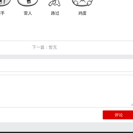
握手
雷人
路过
鸡蛋
下一篇：暂无
评论