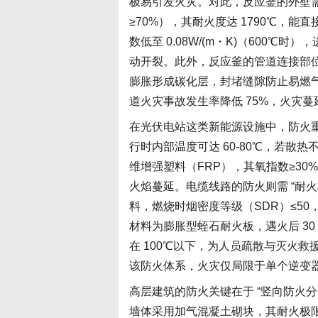
极易引发火灾。对此，反应釜的外壁需
≥70%），其耐火度达 1790℃，
数低至 0.08W/(m・K)（600
动开裂。此外，反应釜的管道连接部
膨胀形成碳化层，封堵缝隙防止易燃气
道火灾事故发生率降低 75%，火灾蔓延
在光伏电站这类新能源设施中，防火重
行时内部温度可达 60-80℃，若
维增强塑料（FRP），其氧指数≥3
火焰蔓延。电缆线路的防火则需 “耐火
料，燃烧时烟密度等级（SDR）≤5
材料为膨胀型蛭石耐火板，遇火后 30
在 100℃以下，为人员疏散与灭火救
该防火体系，火灾仅局限于单个逆变器
高层建筑的防火关键在于 “竖向防火分
墙体采用加气混凝土砌块，其耐火极限