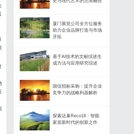
史与现代艺术的完美融合
火
铝
厦门展览公司全方位服务
助力企业品牌打造与市场
开拓
料
制
基于AI技术的文献综述生
成方法与应用研究综述
耐
动
国信招标采购：提升企业
应
竞争力的战略利器解析
，
能
探索达巢Reco18：智能
家居新时代的创新之作