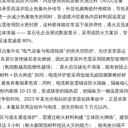
采用双层防火结构：内层使用高铝质耐火浇注料（Al₂O₃含量
能直接承受高温并阻止热量向外传导；外层包裹陶瓷纤维模块，导热
℃时），进一步减少热量散失的同时，形成缓冲层避免内层材料因温度波
位需使用防火密封胶，这种胶体能在常温下保持弹性，遇火后迅
体泄漏 —— 某石化企业测试数据显示，采用该防火方案后，管
速度减缓 80%。
点集中在 “电气设备与电缆线路” 的热失控防护。光伏逆变器运
散热不良易引发绝缘层老化燃烧，因此逆变器外壳需采用阻燃型玻璃
0%（氧指数越高阻燃性越强），遇火后仅碳化不滴落，能有效阻止
材料 + 防火构造” 协同：电缆外护套采用低烟无卤阻燃聚烯烃材
0，避免有毒烟雾危害；同时，电缆桥架需铺设防火隔板，隔板核
 秒内膨胀 10-15 倍，形成致密的隔热层，使隔板另一侧温度保
援争取时间。2023 年某光伏电站的逆变器短路事故中，正是依靠
，未蔓延至周边组件与电缆，损失控制在 5 万元以内。
区与逃生通道保护”，需通过耐火材料构建 “立体防火网络”。建
达 3 小时（耐火极限指材料抵抗火灾的能力），能有效分隔不