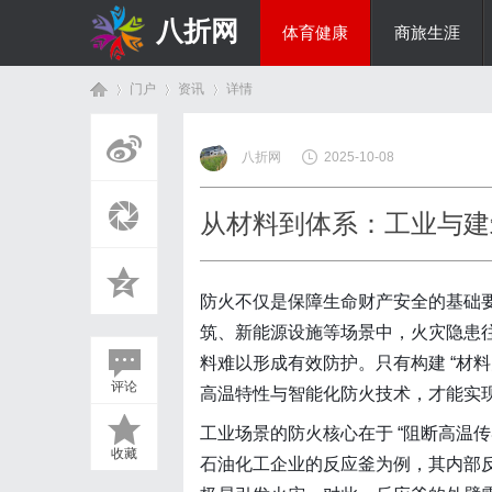
八折网
体育健康
商旅生涯
门户
资讯
详情
热点新闻
八折网
2025-10-08
首
›
›
›
从材料到体系：工业与建
防火不仅是保障生命财产安全的基础
筑、新能源设施等场景中，火灾隐患
料难以形成有效防护。只有构建 “材料防
评论
高温特性与智能化防火技术，才能实现从 
页
工业场景的防火核心在于 “阻断高温
收藏
石油化工企业的反应釜为例，其内部反应