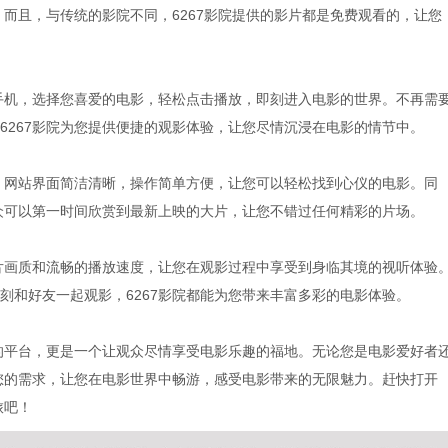
。而且，与传统的影院不同，6267影院提供的影片都是免费观看的，让您
或手机，选择您喜爱的电影，轻松点击播放，即刻进入电影的世界。不再需
6267影院为您提供便捷的观影体验，让您尽情沉浸在电影的情节中。
验，网站界面简洁清晰，操作简单方便，让您可以轻松找到心仪的电影。同
观众可以第一时间欣赏到最新上映的大片，让您不错过任何精彩的片场。
影片画质和流畅的播放速度，让您在观影过程中享受到身临其境的视听体验
刻和好友一起观影，6267影院都能为您带来丰富多彩的电影体验。
影的平台，更是一个让观众尽情享受电影乐趣的福地。无论您是电影爱好者
足您的需求，让您在电影世界中畅游，感受电影带来的无限魅力。赶快打开
旅吧！