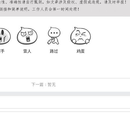
握手
雷人
路过
鸡蛋
下一篇：暂无