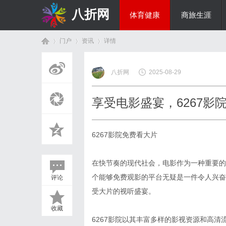
八折网
体育健康
商旅生涯
门户
资讯
详情
热点新闻
八折网
2025-08-29
首
›
›
›
享受电影盛宴，6267影
6267影院免费看大片
在快节奏的现代社会，电影作为一种重要的
个能够免费观影的平台无疑是一件令人兴奋
评论
页
受大片的视听盛宴。
收藏
6267影院以其丰富多样的影视资源和高